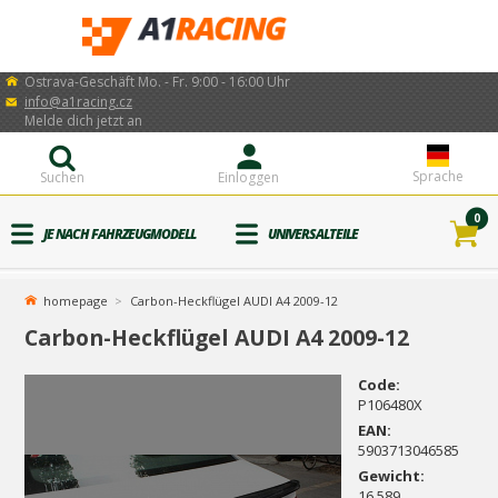
Ostrava-Geschäft Mo. - Fr. 9:00 - 16:00 Uhr
info@a1racing.cz
Melde dich jetzt an
Sprache
Suchen
Einloggen
0
JE NACH FAHRZEUGMODELL
UNIVERSALTEILE
homepage
Carbon-Heckflügel AUDI A4 2009-12
Carbon-Heckflügel AUDI A4 2009-12
Code:
P106480X
EAN:
5903713046585
Gewicht:
16.589