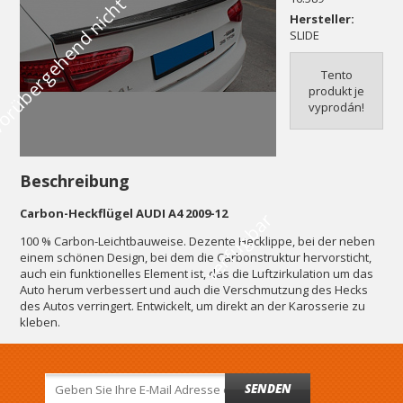
V
o
r
ü
b
e
r
g
e
h
e
n
d
n
i
c
h
t
v
e
r
f
ü
g
b
a
Hersteller:
SLIDE
Tento
produkt je
vyprodán!
Beschreibung
Carbon-Heckflügel AUDI A4 2009-12
r
100 % Carbon-Leichtbauweise. Dezente Hecklippe, bei der neben
einem schönen Design, bei dem die Carbonstruktur hervorsticht,
auch ein funktionelles Element ist, das die Luftzirkulation um das
Auto herum verbessert und auch die Verschmutzung des Hecks
des Autos verringert. Entwickelt, um direkt an der Karosserie zu
kleben.
SENDEN