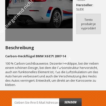
V
o
r
ü
b
e
r
g
e
h
e
n
d
n
i
c
h
t
v
e
r
f
ü
g
b
a
Hersteller:
SLIDE
Tento
produkt je
vyprodán!
Beschreibung
Carbon-Heckflügel BMW X6 E71 2007-14
r
100 % Carbon-Leichtbauweise. Dezente Hecklippe, bei der neben
einem schönen Design, bei dem die Carbonstruktur hervorsticht,
auch ein funktionelles Element ist, das die Luftzirkulation um das
Auto herum verbessert und auch die Verschmutzung des Hecks
des Autos verringert. Entwickelt, um direkt an der Karosserie zu
kleben.
SENDEN