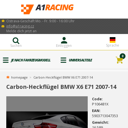
Ostrava-Geschäft Mo. - Fr. 9:00 - 16:00 Uhr
info@a1racing.cz
Melde dich jetzt an
Sprache
Suchen
Einloggen
0
JE NACH FAHRZEUGMODELL
UNIVERSALTEILE
homepage
Carbon-Heckflügel BMW X6 E71 2007-14
Carbon-Heckflügel BMW X6 E71 2007-14
Code:
P106481X
EAN:
5903713047353
Gewicht:
16.589