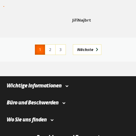
-
JiříNajbrt
1
2
3
Nächste
4
366
Wichtige Informationen
Büro und Beschwerden
Wo Sie uns finden