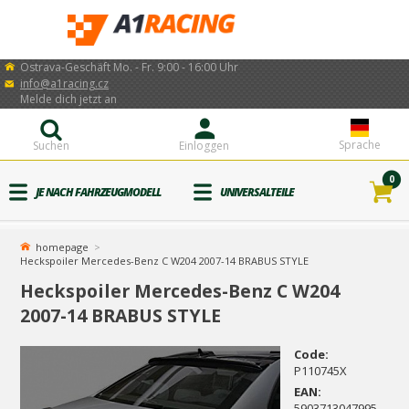
Ostrava-Geschäft Mo. - Fr. 9:00 - 16:00 Uhr
info@a1racing.cz
Melde dich jetzt an
Sprache
Suchen
Einloggen
0
JE NACH FAHRZEUGMODELL
UNIVERSALTEILE
homepage
Heckspoiler Mercedes-Benz C W204 2007-14 BRABUS STYLE
Heckspoiler Mercedes-Benz C W204
2007-14 BRABUS STYLE
Code:
P110745X
EAN:
5903713047995