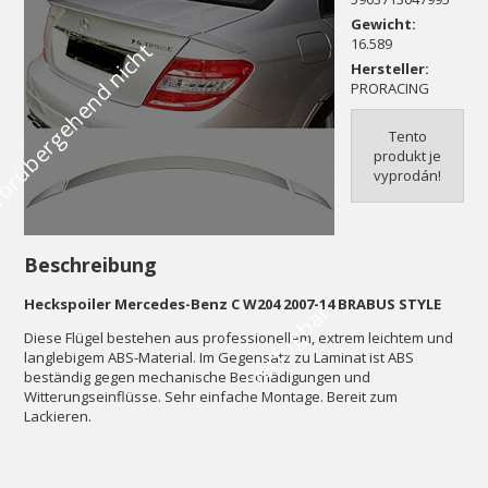
Gewicht:
16.589
V
o
r
ü
b
e
r
g
e
h
e
n
d
n
i
c
h
t
v
e
r
f
ü
g
b
a
Hersteller:
PRORACING
Tento
produkt je
vyprodán!
Beschreibung
Heckspoiler Mercedes-Benz C W204 2007-14 BRABUS STYLE
r
Diese Flügel bestehen aus professionellem, extrem leichtem und
langlebigem ABS-Material. Im Gegensatz zu Laminat ist ABS
beständig gegen mechanische Beschädigungen und
Witterungseinflüsse. Sehr einfache Montage. Bereit zum
Lackieren.