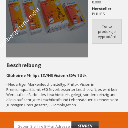
0.000
V
o
r
ü
b
e
r
g
e
h
e
n
d
n
i
c
h
t
v
e
r
f
ü
g
b
a
Hersteller:
PHILIPS
Tento
produkt je
vyprodán!
Beschreibung
Glühbirne Philips 12V/H3 Vision +30% 1 Stk
r
- Neuartiger Markenleuchtmitteltyp Philips Vision in
Premiumqualität mit +30 % verbesserter Leuchtkraft, es wird kein
Wert auf die Farbe des Leuchtmittels gelegt, sondern einzig und
allein auf sehr gute Leuchtkraft und Lebensdauer zu einem sehr
günstigen Preis gesetzt, E-Homologation
SENDEN