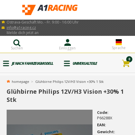
Ostrava-Geschäft Mo. - Fr. 9:00 - 16:00 Uhr
info@a1racing.cz
Melde dich jetzt an
Sprache
Suchen
Einloggen
0
JE NACH FAHRZEUGMODELL
UNIVERSALTEILE
homepage
Glühbirne Philips 12V/H3 Vision +30% 1 Stk
Glühbirne Philips 12V/H3 Vision +30% 1
Stk
Code:
P66288X
EAN:
Gewicht: