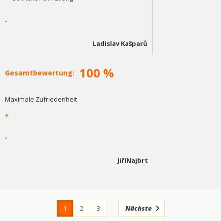
-
Ladislav Kašparů
100 %
Gesamtbewertung:
Maximale Zufriedenheit
+
-
JiříNajbrt
1
2
3
Nächste