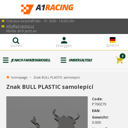
Ostrava-Geschäft Mo. - Fr. 9:00 - 16:00 Uhr
info@a1racing.cz
Melde dich jetzt an
Sprache
Suchen
Einloggen
0
JE NACH FAHRZEUGMODELL
UNIVERSALTEILE
homepage
Znak BULL PLASTIC samolepící
Znak BULL PLASTIC samolepící
Code:
P76027X
EAN:
Gewicht:
0.000