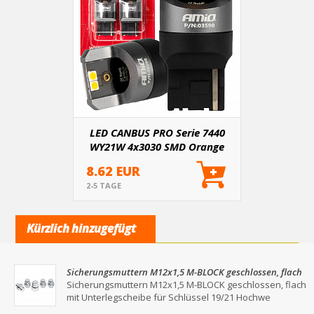
LED CANBUS PRO Serie 7440
WY21W 4x3030 SMD Orange
12/24V CANBUS AMIO-03590
8.62 EUR
2-5 TAGE
Kürzlich hinzugefügt
Sicherungsmuttern M12x1,5 M-BLOCK geschlossen, flach
mit Unterlegscheibe für Schlüssel 19/21
Sicherungsmuttern M12x1,5 M-BLOCK geschlossen, flach
mit Unterlegscheibe für Schlüssel 19/21 Hochwe