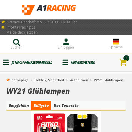
Ostrava-Geschäft Mo. - Fr. 9:00 - 16:00 Uhr
info@a1racing.cz
Melde dich jetzt an
Sprache
Suchen
Einloggen
0
JE NACH FAHRZEUGMODELL
UNIVERSALTEILE
homepage
Elektrik, Sicherheit
Autobirnen
WY21 Glühlampen
WY21 Glühlampen
Empfohlen
Billigste
Das Teuerste