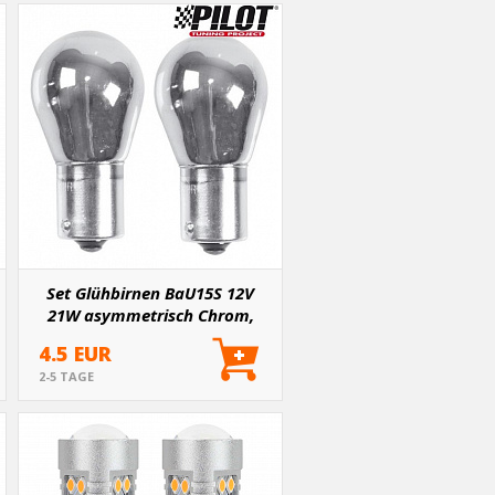
Set Glühbirnen BaU15S 12V
21W asymmetrisch Chrom,
orange - 2 Stk
4.5 EUR
2-5 TAGE