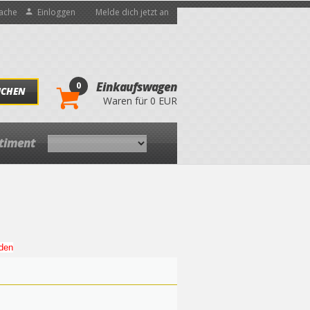
ache
Einloggen
Melde dich jetzt an
0
Einkaufswagen
UCHEN
Waren für 0 EUR
rtiment
den