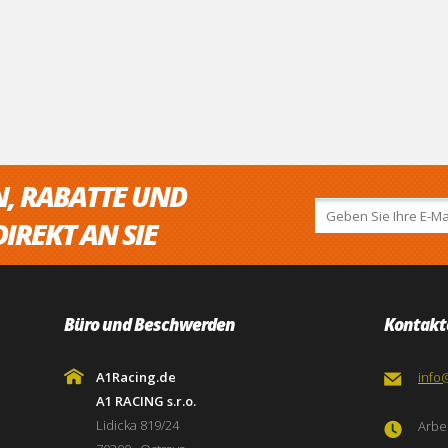
N, RABATTE UND
IREKT AN SIE
Büro und Beschwerden
Kontakt
A1Racing.de
info
A1 RACING s.r.o.
Lidicka 819/24
Arbei