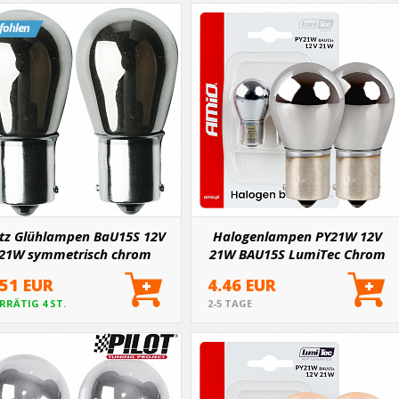
fohlen
tz Glühlampen BaU15S 12V
Halogenlampen PY21W 12V
21W symmetrisch chrom
21W BAU15S LumiTec Chrom
orange 2 Stk.
Orange 2 Stück.
.51 EUR
4.46 EUR
RRÄTIG 4 ST.
2-5 TAGE