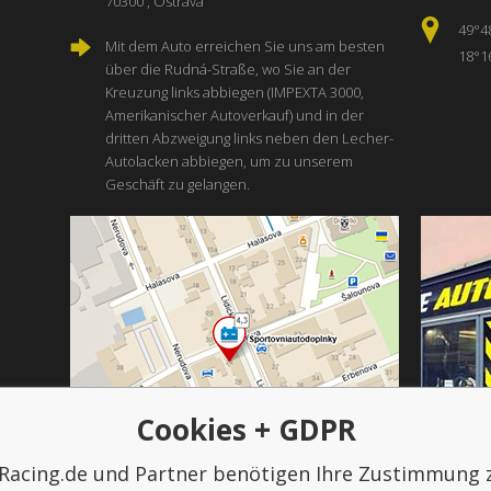
70300 , Ostrava
49°4
Mit dem Auto erreichen Sie uns am besten
18°1
über die Rudná-Straße, wo Sie an der
Kreuzung links abbiegen (IMPEXTA 3000,
Amerikanischer Autoverkauf) und in der
dritten Abzweigung links neben den Lecher-
Autolacken abbiegen, um zu unserem
Geschäft zu gelangen.
Cookies + GDPR
Racing.de und Partner benötigen Ihre Zustimmung 