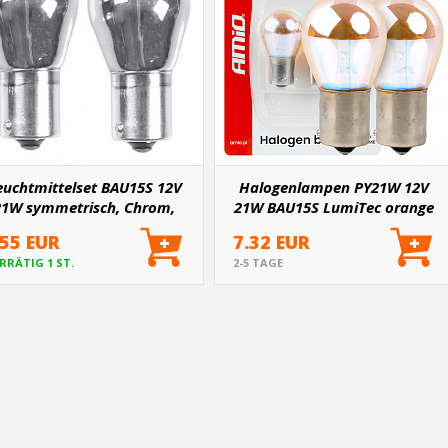
euchtmittelset BAU15S 12V
Halogenlampen PY21W 12V
21W symmetrisch, Chrom,
21W BAU15S LumiTec orange
weiß verchromt - 2 Stk
chrom 2 Stück. AMIO-04627
.55 EUR
7.32 EUR
RRÄTIG 1 ST.
2-5 TAGE