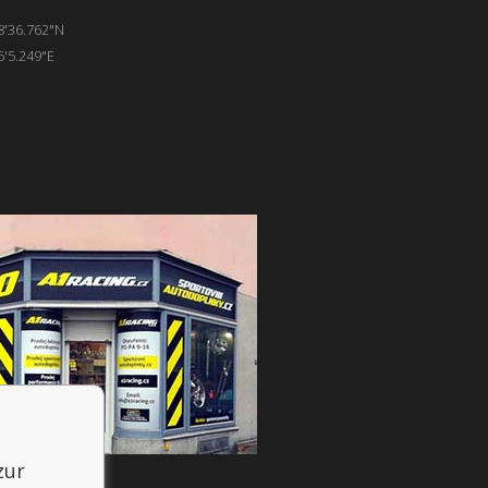
8'36.762"N
6'5.249"E
zur