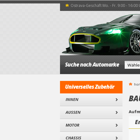
Ostrava-Geschäft Mo. - Fr. 9:00 - 16:00
Suche nach Automarke
ho
Universelles Zubehör
BA
INNEN
Aufm
AUSSEN
E
MOTOR
CHASSIS