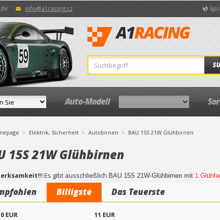
 Uhr
info@a1racing.cz
Spr
S
Auto-Modell
So
mepage
Elektrik, Sicherheit
Autobirnen
BAU 15S 21W Glühbirnen
U 15S 21W Glühbirnen
erksamkeit!
!! Es gibt ausschließlich
BAU 15S 21W-Glühbirnen mit
1 Glühfa
mpfohlen
Billigste
Das Teuerste
0
EUR
11
EUR